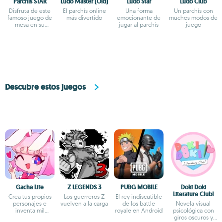
Parchis STAR
Ludo Master (Old)
Ludo Star
Ludo Club
Disfruta de este
El parchís online
Una forma
Un parchís con
famoso juego de
más divertido
emocionante de
muchos modos de
mesa en su
jugar al parchís
juego
versión online
Descubre estos juegos
Gacha Life
Z LEGENDS 3
PUBG MOBILE
Doki Doki
Literature Club!
Crea tus propios
Los guerreros Z
El rey indiscutible
personajes e
vuelven a la carga
de los battle
Novela visual
inventa mil
royale en Android
psicológica con
aventuras
giros oscuros y