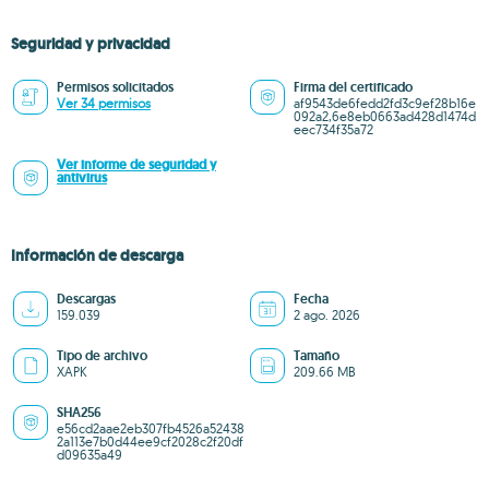
Seguridad y privacidad
Permisos solicitados
Firma del certificado
Ver 34 permisos
af9543de6fedd2fd3c9ef28b16e
092a2,6e8eb0663ad428d1474d
eec734f35a72
Ver informe de seguridad y
antivirus
Información de descarga
Descargas
Fecha
159.039
2 ago. 2026
Tipo de archivo
Tamaño
XAPK
209.66 MB
SHA256
e56cd2aae2eb307fb4526a52438
2a113e7b0d44ee9cf2028c2f20df
d09635a49