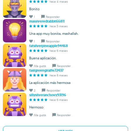
hace 4 meses
Bonito
1
Responder
massiveredrabbit66811
hace 5 meses
Una app muy bonita, mashallah.
1
Responder
fatsilverpineapple94468
hace 6 meses
Buena aplicación.
Me gusta
Responder
fastgreengiraffe72437
hace 6 meses
La aplicación más hermosa
2
Responder
sillysilveranchovy93196
hace 6 meses
Hermoso
Me gusta
Responder