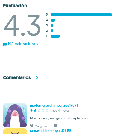
Puntuación
4.3
5
4
3
2
1
190 valoraciones
Comentarios
moderngreychimpanzee17078
hace 4 meses
Muy bonito, me gustó esta aplicación.
Me gusta
1
fantasticblueleopard26138