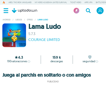
ARES: THE IRON VANGUARD
MY HERO ACADEMIA UNITED SURVIVAL
TICKET HERO
APPS VPN
BATTLE ROY
ANDROID
/
JUEGOS
/
OTROS
/
LAMA LUDO
Lama Ludo
5.7.3
COURAGE LIMITED
4.3
159 k
190
valoraciones
descargas
seguridad
Juega al parchís en solitario o con amigos
PUBLICIDAD